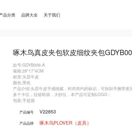
产品分类
品牌大全
关于我们
啄木鸟真皮夹包软皮细纹夹包GDYB00
款号:GDYB006-A

规格:28*17*4CM

材质:头层牛皮

颜色:黑色

产品介绍:头层牛皮手感细腻，时尚简约的标识，可拆卸手腕带更
多个卡位，拉链暗袋，大钞位，本产品可定制LOGO；

包装:手提袋
V22853
产品编号
啄木鸟PLOVER（皮具）
产品品牌