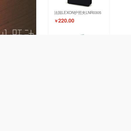
法国LEXON护照夹LNR0305
220.00
￥
八门虫社迷你双肩零钱包小书包
25.00
￥