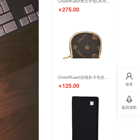
CmierfKuect男士手包CK-NS1636
275.00
￥
CmierfKuect拉链款卡包名片夹CK-NS1639
登录
125.00
￥
返回顶部