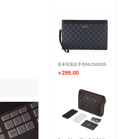
喜来登新款手包NL230932S
299.00
￥